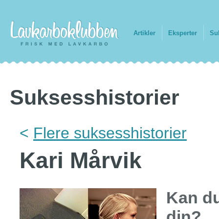
Artikler
Eksperter
Su
Suksesshistorier
<
Flere suksesshistorier
Kari Mårvik
Kan du
din?