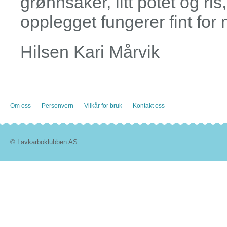
grønnsaker, litt potet og ris,
opplegget fungerer fint for
Hilsen Kari Mårvik
Om oss
Personvern
Vilkår for bruk
Kontakt oss
© Lavkarboklubben AS