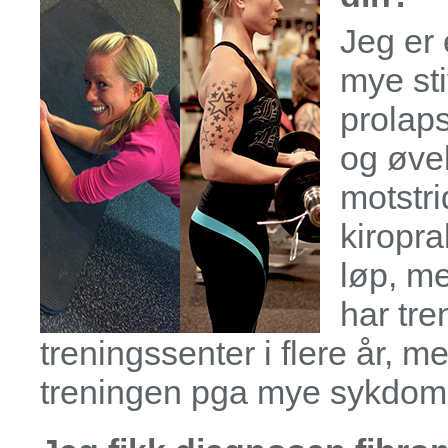
Jeg er 
mye sti
prolaps
og øvel
motstri
kiropra
løp, me
har tre
treningssenter i flere år, me
treningen pga mye sykdom