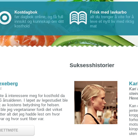
Kostdagbok
Frisk med lavkarbo
før dagbok online, og få full
alt du trenger å vite for å
innsikt og kunnskap om ditt
leve et nytt liv med riktig
kosthold
mat
Suksesshistorier
exeberg
Kar
d.
Kari 
stein
te å interessere meg for kosthold da
Hexe
16 årsalderen. I løpet av legestudiet ble
t av kostens betydning for helsen.
Kan d
 ble jeg vegetarianer fordi det virket
jente
etter alt det jeg hadde lest om hvor
kropp
 var og hvor sunt fiber var.
forho
motst
kirop
NETTMØTE
uten 