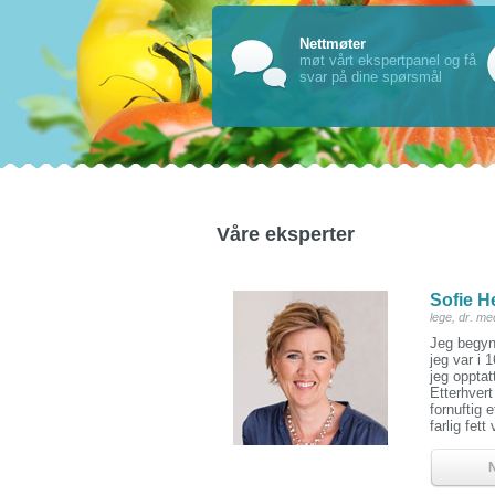
Nettmøter
møt vårt ekspertpanel og få
svar på dine spørsmål
Våre eksperter
Sofie H
lege, dr. me
Jeg begyn
jeg var i 
jeg opptat
Etterhvert
fornuftig 
farlig fett