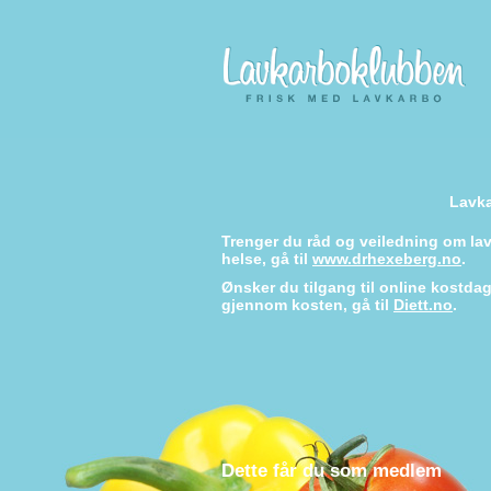
Lavka
Trenger du råd og veiledning om l
helse, gå til
www.drhexeberg.no
.
Ønsker du tilgang til online kostd
gjennom kosten, gå til
Diett.no
.
Dette får du som medlem