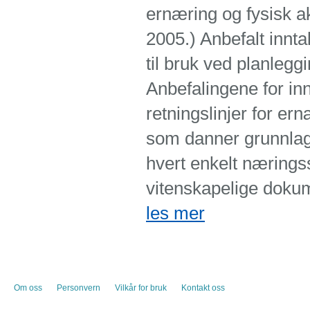
ernæring og fysisk ak
2005.) Anbefalt innta
til bruk ved planlegg
Anbefalingene for inn
retningslinjer for e
som danner grunnlag 
hvert enkelt næringss
vitenskapelige doku
les mer
Om oss
Personvern
Vilkår for bruk
Kontakt oss