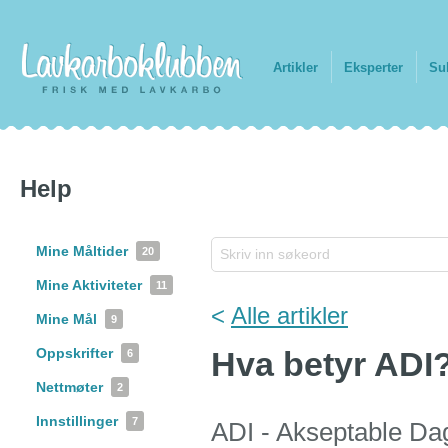
Artikler
Eksperter
Su
Help
Mine Måltider
20
Mine Aktiviteter
11
<
Alle artikler
Mine Mål
9
Oppskrifter
Hva betyr ADI
6
Nettmøter
2
Innstillinger
7
ADI - Akseptable Dagl