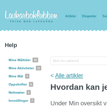
Artikler
Eksperter
Su
Help
Mine Måltider
20
Mine Aktiviteter
11
<
Alle artikler
Mine Mål
9
Oppskrifter
Hvordan kan j
6
Nettmøter
2
Innstillinger
7
Under Min oversikt v