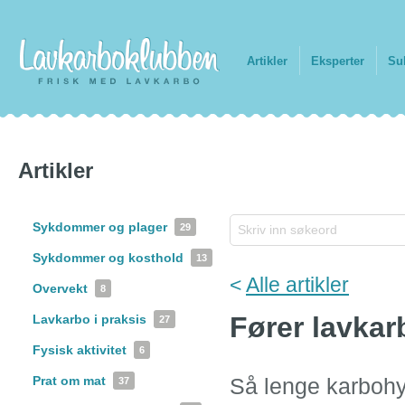
Artikler
Eksperter
Su
Artikler
Sykdommer og plager
29
Sykdommer og kosthold
13
<
Alle artikler
Overvekt
8
Fører lavkarb
Lavkarbo i praksis
27
Fysisk aktivitet
6
Prat om mat
Så lenge karbohyd
37