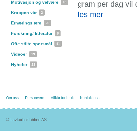
Motivasjon og velvære
gram per dag vil 
10
Kroppen vår
les mer
2
Ernæringslære
26
Forskning/ litteratur
8
Ofte stilte spørsmål
41
Videoer
19
Nyheter
23
Om oss
Personvern
Vilkår for bruk
Kontakt oss
© Lavkarboklubben AS