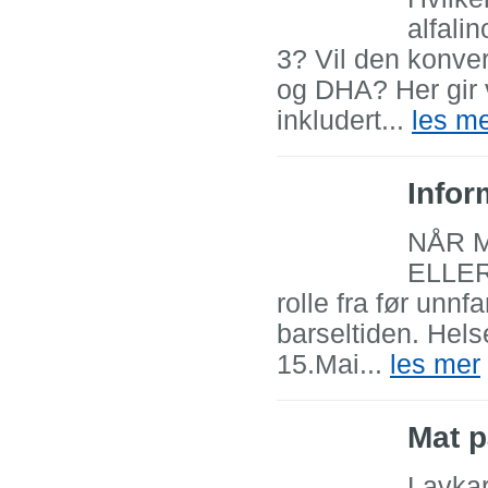
alfali
3? Vil den konver
og DHA? Her gir 
inkludert...
les m
Infor
NÅR 
ELLER 
rolle fra før unnf
barseltiden. Hel
15.Mai...
les mer
Mat p
Lavkarb