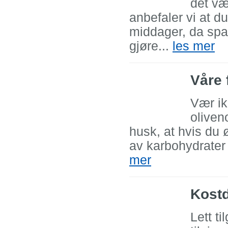
det vær
anbefaler vi at d
middager, da spa
gjøre...
les mer
Våre 
Vær ik
oliven
husk, at hvis du 
av karbohydrater 
mer
Kost
Lett ti