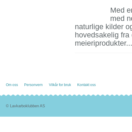
Med en
med no
naturlige kilder 
hovedsakelig fra 
meieriprodukter..
Om oss
Personvern
Vilkår for bruk
Kontakt oss
© Lavkarboklubben AS