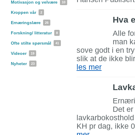
Motivasjon og velvære
10
Kroppen vår
2
Hva e
Ernæringslære
26
Alle f
Forskning/ litteratur
8
man ka
Ofte stilte spørsmål
41
sove godt i en tr
Videoer
19
slik at de ikke bl
Nyheter
23
les mer
Lavka
Ernæri
Det er 
lavkarbokosthold
KH pr dag, ikke 
mer