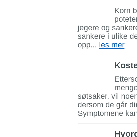
Korn b
potete
jegere og sankere
sankere i ulike de
opp...
les mer
Koste
Etters
menger
søtsaker, vil no
dersom de går dir
Symptomene kan 
Hvor