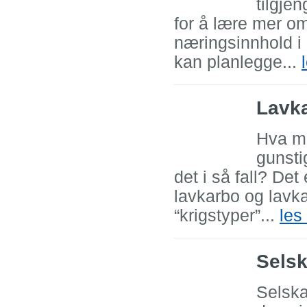
tilgje
for å lære mer o
næringsinnhold i 
kan planlegge...
Lavka
Hva me
gunsti
det i så fall? De
lavkarbo og lavka
“krigstyper”...
les
Selsk
Selska