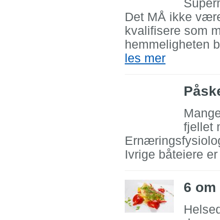
Superm
Det MÅ ikke være
kvalifisere som 
hemmeligheten ba
les mer
Påske
Mange 
fjelle
Ernæringsfysiolo
Ivrige båteiere e
6 om
Helsed