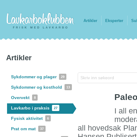
Artikler
Eksperter
Su
Artikler
Sykdommer og plager
29
Sykdommer og kosthold
13
Paleo
Overvekt
8
Lavkarbo i praksis
27
I all 
modera
Fysisk aktivitet
6
all hovedsak Plan
Prat om mat
37
Hansen Publisert