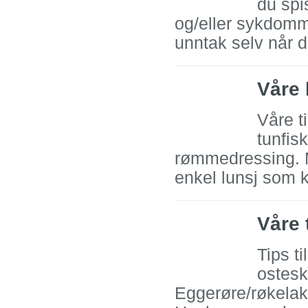
du spi
og/eller sykdomme
unntak selv når d
Våre 
Våre t
tunfisk
rømmedressing. M
enkel lunsj som 
Våre 
Tips t
ostesk
Eggerøre/røkelaks