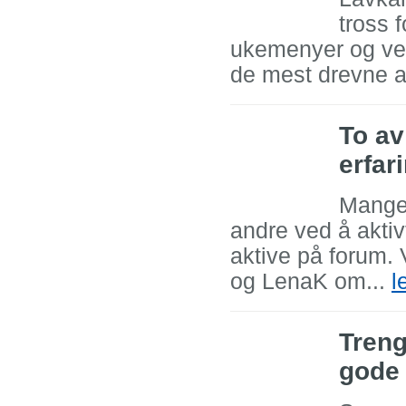
tross 
ukemenyer og vel
de mest drevne av 
To av
erfar
Mange 
andre ved å aktiv
aktive på forum. 
og LenaK om...
l
Treng
gode