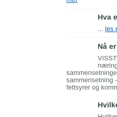
Hva e
...
les
Nå er
VISSTE
næring
sammensetningen 
sammensetning - 
fettsyrer og komm
Hvilk
Hvilke