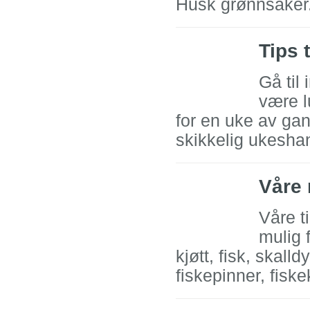
Husk grønnsaker.
Tips t
Gå til
være l
for en uke av ga
skikkelig ukeshan
Våre 
Våre t
mulig 
kjøtt, fisk, skall
fiskepinner, fiske