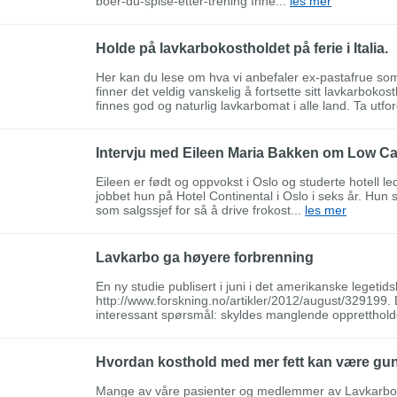
boer-du-spise-etter-trening Inne...
les mer
Holde på lavkarbokostholdet på ferie i Italia.
Her kan du lese om hva vi anbefaler ex-pastafrue som sk
finner det veldig vanskelig å fortsette sitt lavkarbokost
finnes god og naturlig lavkarbomat i alle land. Ta utfo
Intervju med Eileen Maria Bakken om Low Ca
Eileen er født og oppvokst i Oslo og studerte hotell le
jobbet hun på Hotel Continental i Oslo i seks år. Hun s
som salgssjef for så å drive frokost...
les mer
Lavkarbo ga høyere forbrenning
En ny studie publisert i juni i det amerikanske legetid
http://www.forskning.no/artikler/2012/august/329199. 
interessant spørsmål: skyldes manglende opprettholde
Hvordan kosthold med mer fett kan være guns
Mange av våre pasienter og medlemmer av Lavkarbok