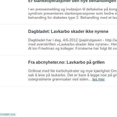
Er slankeoperasjoner den nye behandlingen 
I en pressemelding og invitasjon til deltakelse på k
syndrom presenteres slankeoperasjoner som bedre e
behandling for diabetes type 2. Behandling med et la
Dagbladet: Lavkarbo skader ikke nyrene
Dagbladet har i dag, 4/6-2012 (papirutgaven - http://w
med overskriften «Lavkarbo skader ikke nyrene». Her
Al lon Friedman og kolleger. Forskerne har fulgt litt o
Fra abcnyheter.no: Lavkarbo på grillen
Grillmat med lite karbohydrater og mye kjærlighet O
sak å leve på lavkarbo. Det er bare å legge noe på grill
ostegratinerte grønnsaker ved siden...
les mer
Kontakt oss