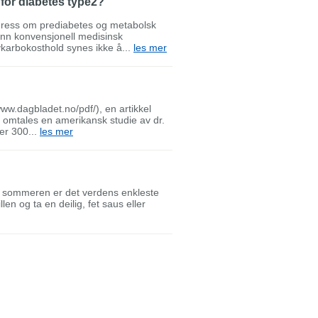
for diabetes type2?
ongress om prediabetes og metabolsk
nn konvensjonell medisinsk
vkarbokosthold synes ikke å...
les mer
ww.dagbladet.no/pdf/), en artikkel
 omtales en amerikansk studie av dr.
ver 300...
les mer
m sommeren er det verdens enkleste
en og ta en deilig, fet saus eller