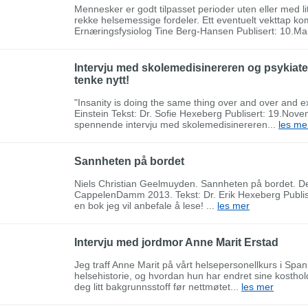
Mennesker er godt tilpasset perioder uten eller med li
rekke helsemessige fordeler. Ett eventuelt vekttap 
Ernæringsfysiolog Tine Berg-Hansen Publisert: 10.Ma
Intervju med skolemedisinereren og psykiate
tenke nytt!
"Insanity is doing the same thing over and over and exp
Einstein Tekst: Dr. Sofie Hexeberg Publisert: 19.No
spennende intervju med skolemedisinereren...
les me
Sannheten på bordet
Niels Christian Geelmuyden. Sannheten på bordet. Det
CappelenDamm 2013. Tekst: Dr. Erik Hexeberg Publise
en bok jeg vil anbefale å lese! ...
les mer
Intervju med jordmor Anne Marit Erstad
Jeg traff Anne Marit på vårt helsepersonellkurs i Span
helsehistorie, og hvordan hun har endret sine kostholds
deg litt bakgrunnsstoff før nettmøtet...
les mer