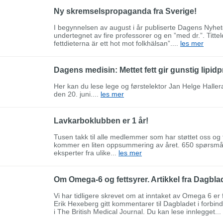
Ny skremselspropaganda fra Sverige!
I begynnelsen av august i år publiserte Dagens Nyhete
undertegnet av fire professorer og en ”med dr.”. Titte
fettdieterna är ett hot mot folkhälsan”....
les mer
Dagens medisin: Mettet fett gir gunstig lipidpr
Her kan du lese lege og førstelektor Jan Helge Haller
den 20. juni....
les mer
Lavkarboklubben er 1 år!
Tusen takk til alle medlemmer som har støttet oss og t
kommer en liten oppsummering av året. 650 spørsmål b
eksperter fra ulike...
les mer
Om Omega-6 og fettsyrer. Artikkel fra Dagbla
Vi har tidligere skrevet om at inntaket av Omega 6 er
Erik Hexeberg gitt kommentarer til Dagbladet i forbin
i The British Medical Journal. Du kan lese innlegget...