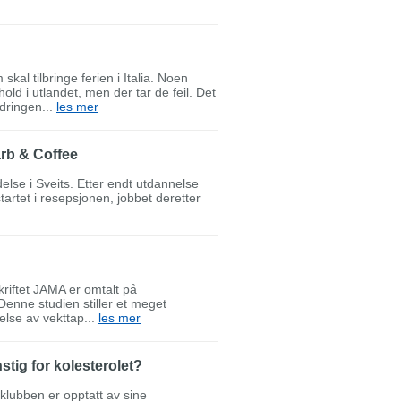
al tilbringe ferien i Italia. Noen
hold i utlandet, men der tar de feil. Det
rdringen...
les mer
rb & Coffee
delse i Sveits. Etter endt utdannelse
tartet i resepsjonen, jobbet deretter
skriftet JAMA er omtalt på
Denne studien stiller et meget
lse av vekttap...
les mer
tig for kolesterolet?
lubben er opptatt av sine