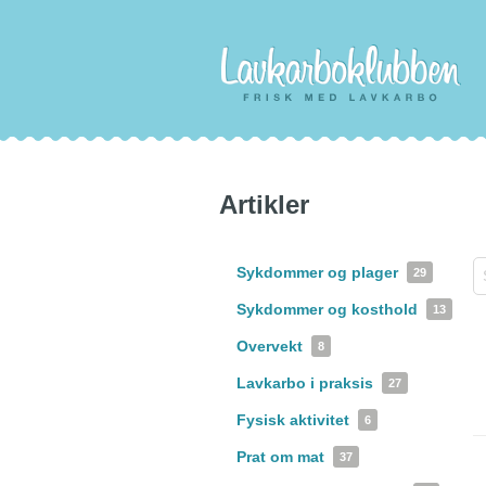
Artikler
Sykdommer og plager
29
Sykdommer og kosthold
13
Overvekt
8
Lavkarbo i praksis
27
Fysisk aktivitet
6
Prat om mat
37