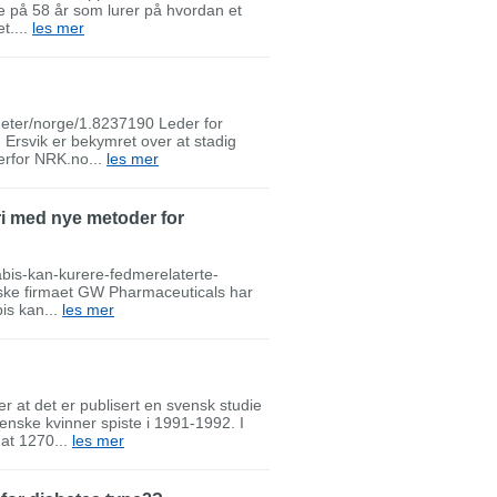
me på 58 år som lurer på hvordan et
t....
les mer
yheter/norge/1.8237190 Leder for
 Ersvik er bekymret over at stadig
verfor NRK.no...
les mer
i med nye metoder for
bis-kan-kurere-fedmerelaterte-
ske firmaet GW Pharmaceuticals har
is kan...
les mer
er at det er publisert en svensk studie
enske kvinner spiste i 1991-1992. I
 at 1270...
les mer