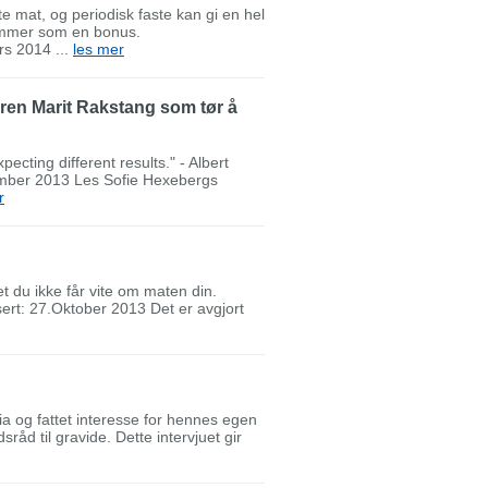
te mat, og periodisk faste kan gi en hel
kommer som en bonus.
rs 2014 ...
les mer
ren Marit Rakstang som tør å
ecting different results." - Albert
vember 2013 Les Sofie Hexebergs
r
 du ikke får vite om maten din.
rt: 27.Oktober 2013 Det er avgjort
ia og fattet interesse for hennes egen
råd til gravide. Dette intervjuet gir