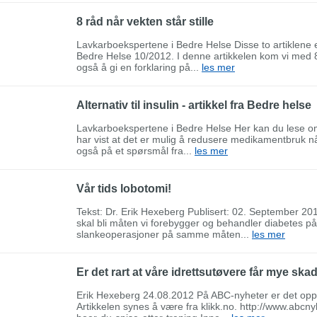
8 råd når vekten står stille
Lavkarboekspertene i Bedre Helse Disse to artiklene e
Bedre Helse 10/2012. I denne artikkelen kom vi med 8 
også å gi en forklaring på...
les mer
Alternativ til insulin - artikkel fra Bedre helse
Lavkarboekspertene i Bedre Helse Her kan du lese om
har vist at det er mulig å redusere medikamentbruk n
også på et spørsmål fra...
les mer
Vår tids lobotomi!
Tekst: Dr. Erik Hexeberg Publisert: 02. September 201
skal bli måten vi forebygger og behandler diabetes på 
slankeoperasjoner på samme måten...
les mer
Er det rart at våre idrettsutøvere får mye ska
Erik Hexeberg 24.08.2012 På ABC-nyheter er det opps
Artikkelen synes å være fra klikk.no. http://www.abcn