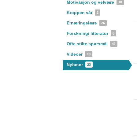
Motivasjon og velvære
10
Kroppen vår
2
Ernæringslære
26
Forskning/ litteratur
8
Ofte stilte spørsmål
41
Videoer
19
Nyheter
23