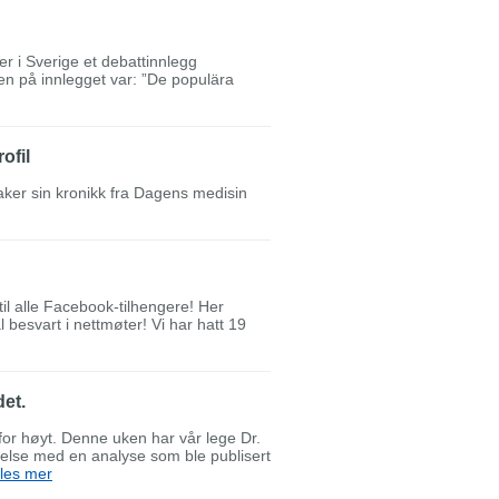
r i Sverige et debattinnlegg
len på innlegget var: ”De populära
ofil
aker sin kronikk fra Dagens medisin
il alle Facebook-tilhengere! Her
esvart i nettmøter! Vi har hatt 19
det.
 for høyt. Denne uken har vår lege Dr.
delse med en analyse som ble publisert
les mer