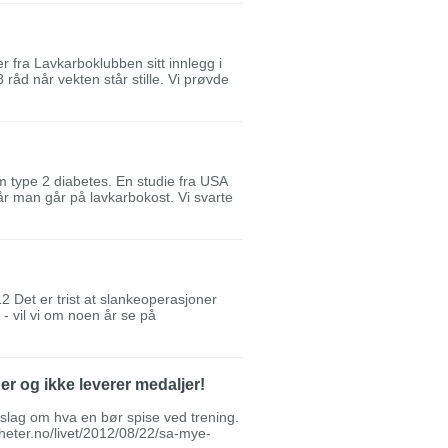
r fra Lavkarboklubben sitt innlegg i
råd når vekten står stille. Vi prøvde
 type 2 diabetes. En studie fra USA
år man går på lavkarbokost. Vi svarte
2 Det er trist at slankeoperasjoner
- vil vi om noen år se på
der og ikke leverer medaljer!
lag om hva en bør spise ved trening.
yheter.no/livet/2012/08/22/sa-mye-