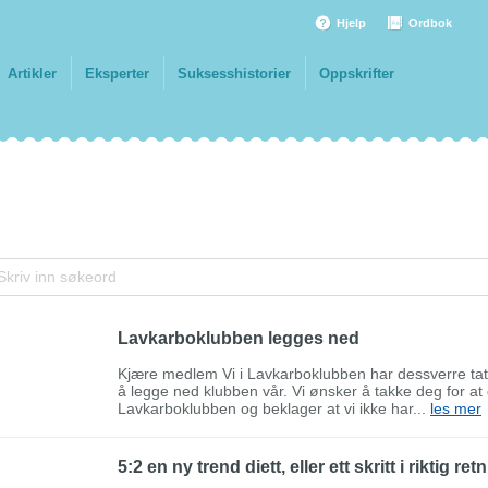
Hjelp
Ordbok
Artikler
Eksperter
Suksesshistorier
Oppskrifter
Lavkarboklubben legges ned
Kjære medlem Vi i Lavkarboklubben har dessverre tatt
å legge ned klubben vår. Vi ønsker å takke deg for a
Lavkarboklubben og beklager at vi ikke har...
les mer
5:2 en ny trend diett, eller ett skritt i riktig re