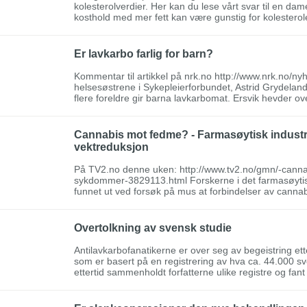
kolesterolverdier. Her kan du lese vårt svar til en da
kosthold med mer fett kan være gunstig for kolesterole
Er lavkarbo farlig for barn?
Kommentar til artikkel på nrk.no http://www.nrk.no/n
helsesøstrene i Sykepleierforbundet, Astrid Grydeland
flere foreldre gir barna lavkarbomat. Ersvik hevder o
Cannabis mot fedme? - Farmasøytisk industr
vektreduksjon
På TV2.no denne uken: http://www.tv2.no/gmn/-canna
sykdommer-3829113.html Forskerne i det farmasøyti
funnet ut ved forsøk på mus at forbindelser av cannab
Overtolkning av svensk studie
Antilavkarbofanatikerne er over seg av begeistring ett
som er basert på en registrering av hva ca. 44.000 sv
ettertid sammenholdt forfatterne ulike registre og fant