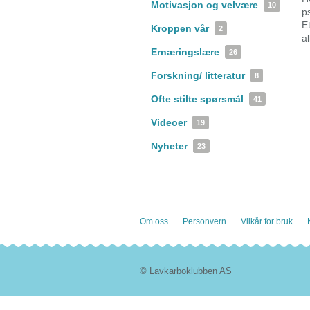
Motivasjon og velvære
10
p
E
Kroppen vår
2
a
Ernæringslære
26
Forskning/ litteratur
8
Ofte stilte spørsmål
41
Videoer
19
Nyheter
23
Om oss
Personvern
Vilkår for bruk
© Lavkarboklubben AS