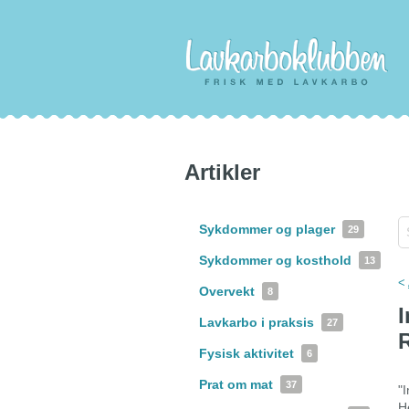
Artikler
Sykdommer og plager
29
Sykdommer og kosthold
13
<
Overvekt
8
I
Lavkarbo i praksis
27
R
Fysisk aktivitet
6
Prat om mat
37
"
H