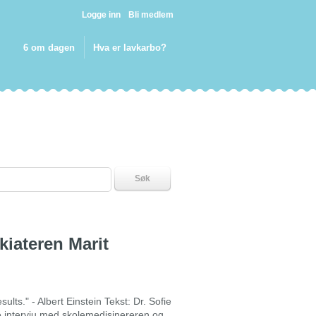
Logge inn
Bli medlem
6 om dagen
Hva er lavkarbo?
Søk
kiateren Marit
ults." - Albert Einstein Tekst: Dr. Sofie
intervju med skolemedisinereren og