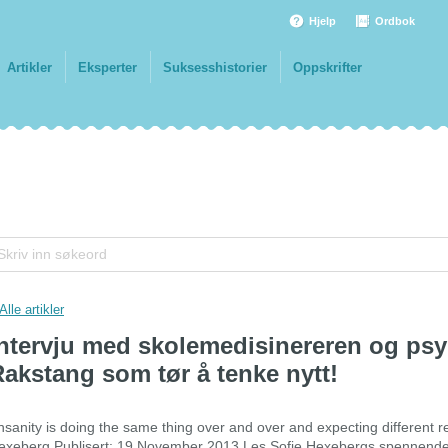
Hjelp
Ordbok
Artikler
Eksperter
Suksesshistorier
Oppskrifter
Alle artikler
ntervju med skolemedisinereren og psy
akstang som tør å tenke nytt!
Insanity is doing the same thing over and over and expecting different res
exeberg Publisert: 19.November 2013 Les Sofie Hexebergs spennende 