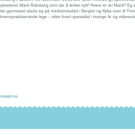
sykiateren Marit Rakstang som tør å tenke nytt! Hvem er du Marit? Eg 
tter gymnaset starta eg på medisinstudiet i Bergen og flytta over til Tr
llmennpraktiserande lege – etter kvart spesialist i mange år og vidare
Kontakt oss