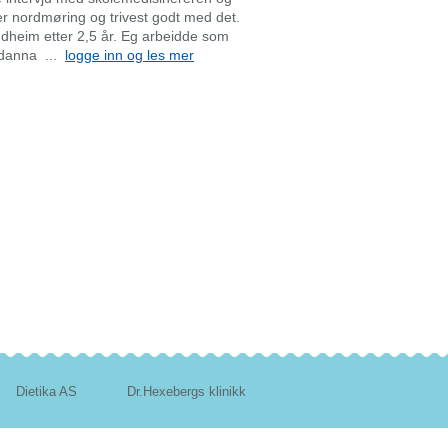
er nordmøring og trivest godt med det.
ondheim etter 2,5 år. Eg arbeidde som
utdanna ...
logge inn og les mer
Dietika AS
Dr.Hexebergs klinikk