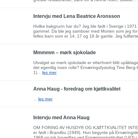
Intervju med Lena Beatrice Aronsson
Hvilke bakgrunn har du? Jeg ble født i Sverige i 1971 o
gammel. Da ble jeg samboer med Morten som jeg fort
felles barn som er 14, 17 og 18 år gamle. Jeg fullførte
Mmmmm – mørk sjokolade
Utvalget av mørk sjokolade er etterhvert blitt upåklagel
det egentlig noen rolle? Ernæringsfysiolog Tine Berg-
1)...
les mer
Anna Haug - foredrag om kjøttkvalitet
...
les mer
Intervju med Anna Haug
OM FORING AV HUSDYR OG KJØTTKVALITET INTE
er født i Brandbu (1949). Hun begynte på Ernæringslinj
1968 og tok hovedfag ved Ernæringsinstituttet (UiO) i 