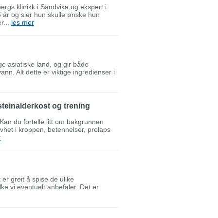
rgs klinikk i Sandvika og ekspert i
 år og sier hun skulle ønske hun
r...
les mer
e asiatiske land, og gir både
n. Alt dette er viktige ingredienser i
steinalderkost og trening
Kan du fortelle litt om bakgrunnen
ivhet i kroppen, betennelser, prolaps
r
 er greit å spise de ulike
ke vi eventuelt anbefaler. Det er