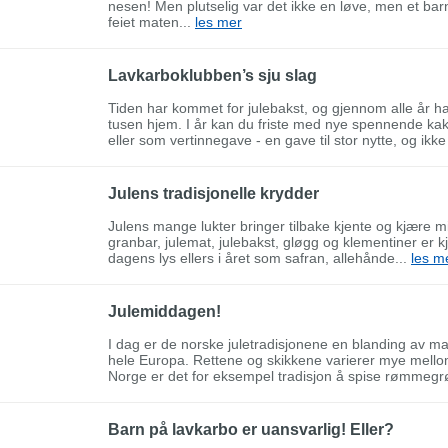
nesen! Men plutselig var det ikke en løve, men et ba
feiet maten...
les mer
Lavkarboklubben’s sju slag
Tiden har kommet for julebakst, og gjennom alle år har
tusen hjem. I år kan du friste med nye spennende kak
eller som vertinnegave - en gave til stor nytte, og ikke
Julens tradisjonelle krydder
Julens mange lukter bringer tilbake kjente og kjære mi
granbar, julemat, julebakst, gløgg og klementiner er 
dagens lys ellers i året som safran, allehånde...
les m
Julemiddagen!
I dag er de norske juletradisjonene en blanding av man
hele Europa. Rettene og skikkene varierer mye mellom
Norge er det for eksempel tradisjon å spise rømmegrø
Barn på lavkarbo er uansvarlig! Eller?