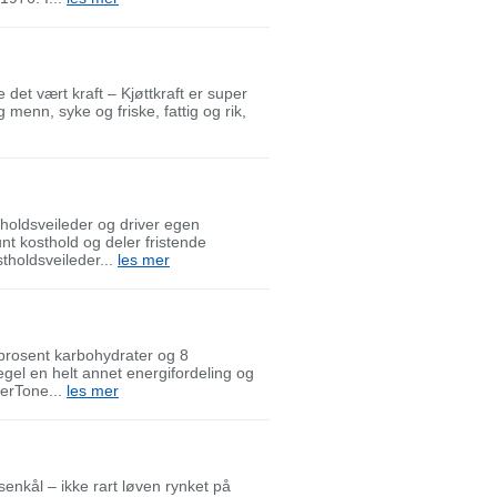
 det vært kraft – Kjøttkraft er super
menn, syke og friske, fattig og rik,
tholdsveileder og driver egen
nt kosthold og deler fristende
tholdsveileder...
les mer
prosent karbohydrater og 8
regel en helt annet energifordeling og
erTone...
les mer
senkål – ikke rart løven rynket på