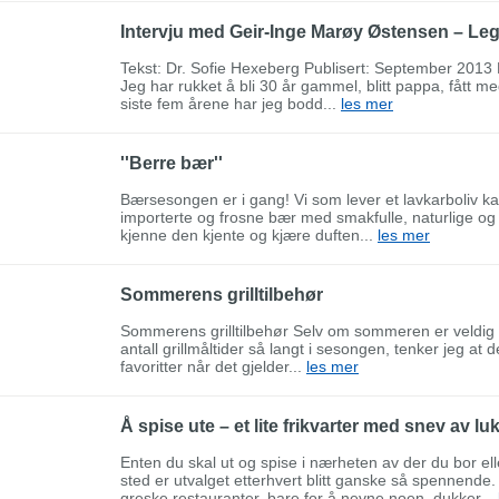
Intervju med Geir-Inge Marøy Østensen – Le
Tekst: Dr. Sofie Hexeberg Publisert: September 2013 K
Jeg har rukket å bli 30 år gammel, blitt pappa, fått 
siste fem årene har jeg bodd...
les mer
''Berre bær''
Bærsesongen er i gang! Vi som lever et lavkarboliv kan
importerte og frosne bær med smakfulle, naturlige og 
kjenne den kjente og kjære duften...
les mer
Sommerens grilltilbehør
Sommerens grilltilbehør Selv om sommeren er veldig go
antall grillmåltider så langt i sesongen, tenker jeg at 
favoritter når det gjelder...
les mer
Å spise ute – et lite frikvarter med snev av l
Enten du skal ut og spise i nærheten av der du bor elle
sted er utvalget etterhvert blitt ganske så spennende.
greske restauranter, bare for å nevne noen, dukker...