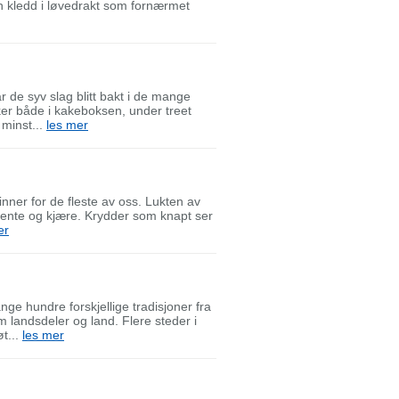
rn kledd i løvedrakt som fornærmet
 de syv slag blitt bakt i de mange
er både i kakeboksen, under treet
 minst...
les mer
nner for de fleste av oss. Lukten av
kjente og kjære. Krydder som knapt ser
er
ge hundre forskjellige tradisjoner fra
 landsdeler og land. Flere steder i
t...
les mer