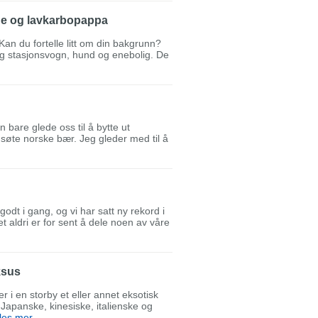
ge og lavkarbopappa
an du fortelle litt om din bakgrunn?
meg stasjonsvogn, hund og enebolig. De
 bare glede oss til å bytte ut
søte norske bær. Jeg gleder med til å
dt i gang, og vi har satt ny rekord i
det aldri er for sent å dele noen av våre
uksus
r i en storby et eller annet eksotisk
 Japanske, kinesiske, italienske og
les mer