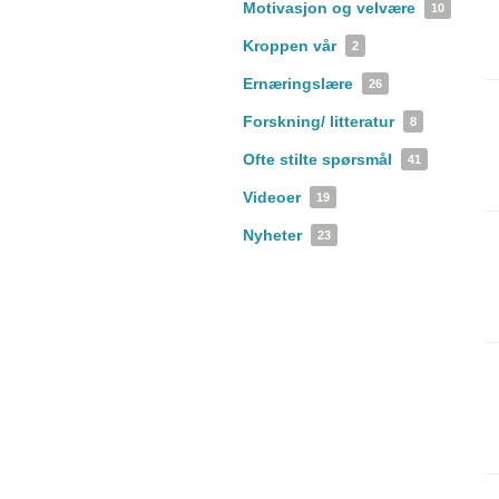
Motivasjon og velvære
10
Kroppen vår
2
Ernæringslære
26
Forskning/ litteratur
8
Ofte stilte spørsmål
41
Videoer
19
Nyheter
23