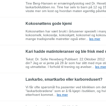
Tine Berg-Hansen er ernæringsfysiolog ved Dr. Hexebe
lavkarboklubben.no. Tine har selv to barn på 12 og 15
visste mer om kost og hvordan maten egentlig påvirke
Kokosnøttens gode kjemi
Kokosnøtten har vært brukt i årtusener spesielt i mang
kokosmelk, kokosolje, kokoskjøtt, kokosmel og kokosvan
mange tradisjonelle matretter også etter...
les mer
Kari hadde matintoleranser og ble frisk med 
Tekst: Dr. Sofie Hexeberg Publisert: 22.Oktober 2012 
din? Jeg er ei jente på 28 år som har slitt med mye st
og utmattelse. I forhold til trening og øvelser...
les me
Lavkarbo, smartkarbo eller karboredusert?
Vi får ofte spørsmål fra pasienter ved klinikken om det
“lavkarbobrødene” som er å få kjøpt i butikken, og hvil
etterhvert kommet...
les mer