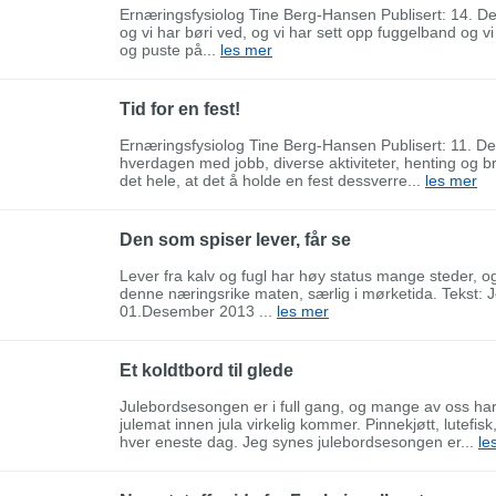
Ernæringsfysiolog Tine Berg-Hansen Publisert: 14. D
og vi har børi ved, og vi har sett opp fuggelband og vi 
og puste på...
les mer
Tid for en fest!
Ernæringsfysiolog Tine Berg-Hansen Publisert: 11. De
hverdagen med jobb, diverse aktiviteter, henting og br
det hele, at det å holde en fest dessverre...
les mer
Den som spiser lever, får se
Lever fra kalv og fugl har høy status mange steder, og d
denne næringsrike maten, særlig i mørketida. Tekst: 
01.Desember 2013 ...
les mer
Et koldtbord til glede
Julebordsesongen er i full gang, og mange av oss har al
julemat innen jula virkelig kommer. Pinnekjøtt, lutefisk
hver eneste dag. Jeg synes julebordsesongen er...
le