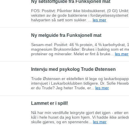
Ny søtstoffguide fra Funksjonell mat
FOS: Positivt: Påvirker ikke blodsukkeret. (0 GI) Unikt
veksten av de gode bakteriene i fordøyelsessystemet (
halvparten så søtt som sukker. ...
les mer
Ny melguide fra Funksjonell mat
Sesam-mel: Positivt: 46 % protein, 4 % karbohydrat, 15
magnesium Bruksområder: Brukes i baking som et melt
proteiner og mineraler. Melet er fint å bruke...
les mer
Intervju med psykolog Trude Østensen
Trude Østensen er ektefellen til lege og lavkarbopap
intervjuet i Lavkarboklubben tidligere. Dr. Sofie Hex
er du Trude? Jeg heter Trude, er...
les mer
Lammet er i spill!
Nå har min verdifulle leirgryte gjort det igjen - etter en
kål i hele huset da jeg kom hjem. Vi hadde ikke anledn
skulle gjøres, og en spennende...
les mer