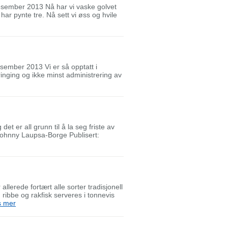
esember 2013 Nå har vi vaske golvet
har pynte tre. Nå sett vi øss og hvile
sember 2013 Vi er så opptatt i
inging og ikke minst administrering av
et er all grunn til å la seg friste av
Johnny Laupsa-Borge Publisert:
lerede fortært alle sorter tradisjonell
, ribbe og rakfisk serveres i tonnevis
s mer