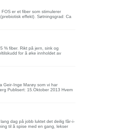
: FOS er et fiber som stimulerer
prebiotisk effekt). Søtningsgrad: Ca
 % fiber. Rikt på jern, sink og
ilskudd for å øke innholdet av
pa Geir-Inge Marøy som vi har
eberg Publisert: 15.Oktober 2013 Hvem
 lang dag på jobb luktet det deilig får-i-
ing til å spise med en gang, lekser