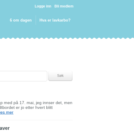
Logge inn
Bli medlem
6 om dagen
Hva er lavkarbo?
Søk
opp med på 17. mai, jeg innser det, men
ordet er jo etter hvert blitt
les mer
gaver