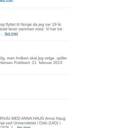
g flyttet til Norge da jeg var 19 år
satt lever sammen med. Vi har tre
...
les mer
ig, men hvilken skal jeg velge, spiller
Hansen Publisert: 21. februar 2013
RVJU MED ANNA HAUG Anna Haug
a ved Universitetet i Oslo (UiO) i
1976. I...
les mer