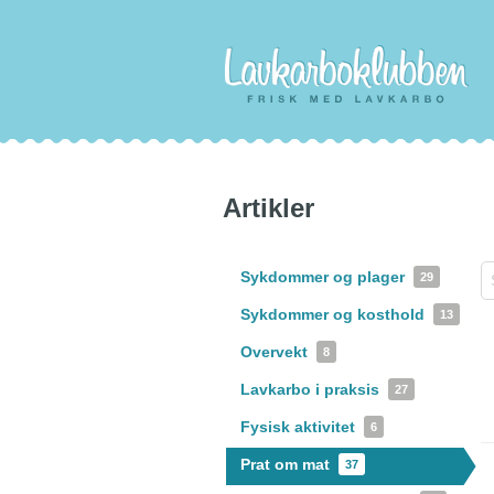
Artikler
Sykdommer og plager
29
Sykdommer og kosthold
13
Overvekt
8
Lavkarbo i praksis
27
Fysisk aktivitet
6
Prat om mat
37