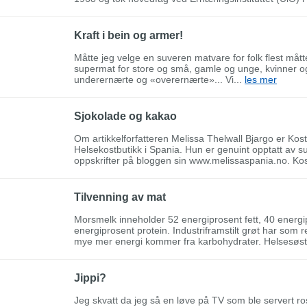
Kraft i bein og armer!
Måtte jeg velge en suveren matvare for folk flest måtte
supermat for store og små, gamle og unge, kvinner og 
underernærte og «overernærte»... Vi...
les mer
Sjokolade og kakao
Om artikkelforfatteren Melissa Thelwall Bjargo er Kos
Helsekostbutikk i Spania. Hun er genuint opptatt av su
oppskrifter på bloggen sin www.melissaspania.no. Kos
Tilvenning av mat
Morsmelk inneholder 52 energiprosent fett, 40 energi
energiprosent protein. Industriframstilt grøt har som 
mye mer energi kommer fra karbohydrater. Helsesøst
Jippi?
Jeg skvatt da jeg så en løve på TV som ble servert ro