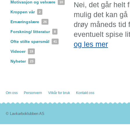
Motivasjon og velvære
10
Nei, det går helt 
Kroppen vår
2
mulig det kan gå l
Ernæringslære
26
drøy måneds tid f
Forskning/ litteratur
8
eventuelt spise l
Ofte stilte spørsmål
41
og les mer
Videoer
19
Nyheter
23
Om oss
Personvern
Vilkår for bruk
Kontakt oss
© Lavkarboklubben AS