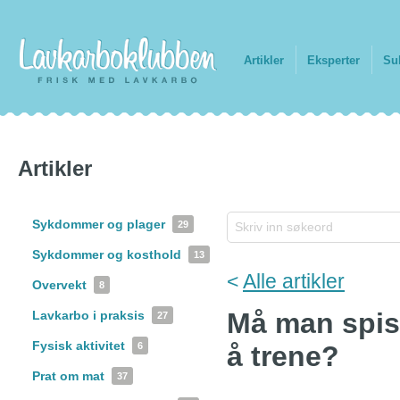
Artikler
Eksperter
Su
Artikler
Sykdommer og plager
29
Sykdommer og kosthold
13
<
Alle artikler
Overvekt
8
Må man spise
Lavkarbo i praksis
27
Fysisk aktivitet
6
å trene?
Prat om mat
37