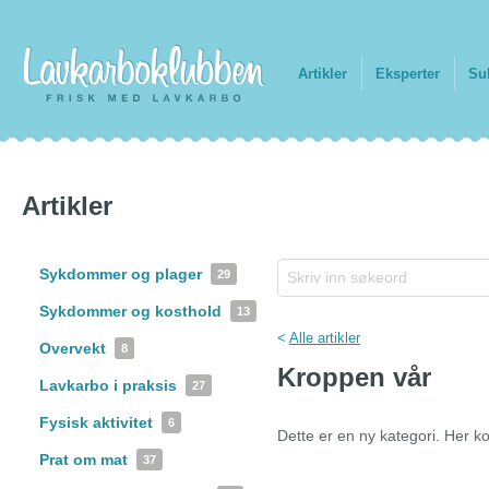
Artikler
Eksperter
Su
Artikler
Sykdommer og plager
29
Sykdommer og kosthold
13
<
Alle artikler
Overvekt
8
Kroppen vår
Lavkarbo i praksis
27
Fysisk aktivitet
6
Dette er en ny kategori. Her k
Prat om mat
37