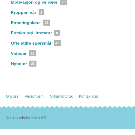
Motivasjon og velvære
10
Kroppen vår
2
Ernæringslære
26
Forskning/ litteratur
8
Ofte stilte spørsmål
41
Videoer
19
Nyheter
23
Om oss
Personvern
Vilkår for bruk
Kontakt oss
© Lavkarboklubben AS