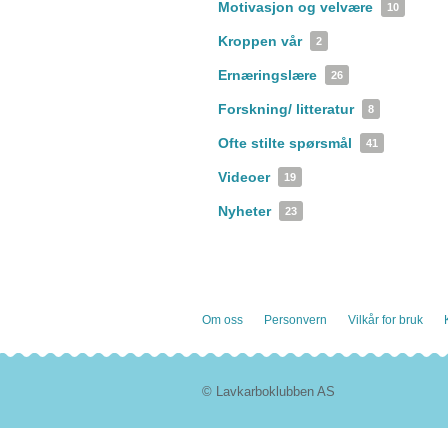
Motivasjon og velvære
10
Kroppen vår
2
Ernæringslære
26
Forskning/ litteratur
8
Ofte stilte spørsmål
41
Videoer
19
Nyheter
23
Om oss
Personvern
Vilkår for bruk
© Lavkarboklubben AS