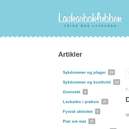
Artikler
Sykdommer og plager
29
Sykdommer og kosthold
13
<
Overvekt
8
D
Lavkarbo i praksis
27
Fysisk aktivitet
6
V
Prat om mat
37