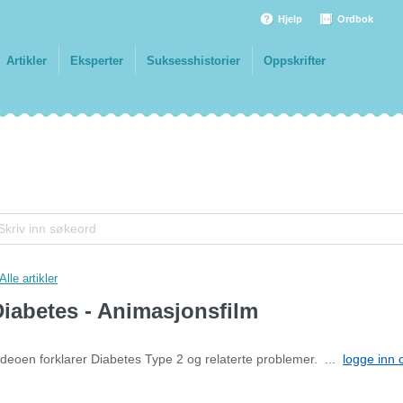
Hjelp
Ordbok
Artikler
Eksperter
Suksesshistorier
Oppskrifter
Alle artikler
iabetes - Animasjonsfilm
ideoen forklarer Diabetes Type 2 og relaterte problemer. ...
logge inn 