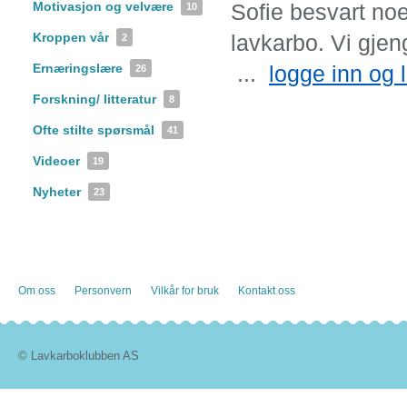
Motivasjon og velvære
Sofie besvart no
10
Kroppen vår
lavkarbo. Vi gjen
2
Ernæringslære
...
logge inn og 
26
Forskning/ litteratur
8
Ofte stilte spørsmål
41
Videoer
19
Nyheter
23
Om oss
Personvern
Vilkår for bruk
Kontakt oss
© Lavkarboklubben AS