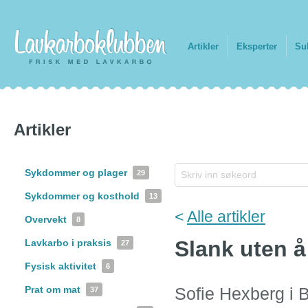
Artikler
Eksperter
Su
Artikler
Sykdommer og plager
29
Sykdommer og kosthold
13
<
Alle artikler
Overvekt
8
Slank uten å
Lavkarbo i praksis
27
Fysisk aktivitet
6
Prat om mat
Sofie Hexberg i B
37